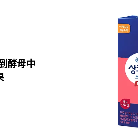
到酵母中
果