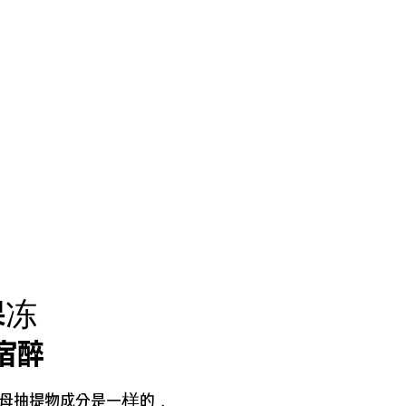
果冻
宿醉
母抽提物成分是一样的，