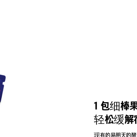
1 包细棒
轻松缓解
现有的易明天的酵