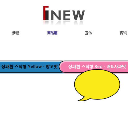
涉猎
商品廳
宣传
咨询
상쾌환 스틱형 Yellow - 망고맛
상쾌환 스틱형 Red - 배&사과맛